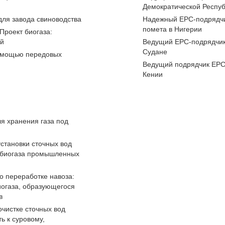
Демократической Респуб
для завода свиноводства
Надежный EPC-подрядчи
помета в Нигерии
Проект биогаза:
ий
Ведущий EPC-подрядчик 
Судане
помощью передовых
Ведущий подрядчик EPC 
Кении
я хранения газа под
становки сточных вод
я биогаза промышленных
о переработке навоза:
иогаза, образующегося
в
чистке сточных вод
ь к суровому,