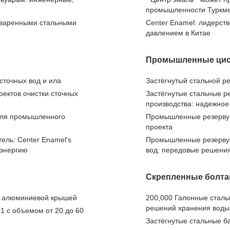
промышленности Туркм
 сваренными стальными
Center Enamel: лидерств
давлением в Китае
Промышленные цис
сточных вод и ила
Застёгнутый стальной р
ектов очистки сточных
Застёгнутые стальные р
производства: надежное
для промышленного
Промышленные резервуа
проекта
ель: Center Enamel's
Промышленные резервуа
 энергию
вод: передовые решения
Скрепленные болта
с алюминиевой крышей
200,000 Галонные сталь
решений хранения воды
1 с объемом от 20 до 60
Застёгнутые стальные б