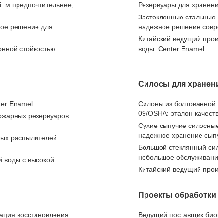
. м предпочтительнее,
Резервуары для хранен
Застекленные стальные 
ное решение для
надежное решение совре
Китайский ведущий прои
онной стойкостью:
воды: Center Enamel
Силосы для хранен
er Enamel
Силоны из болтованной
09/OSHA: эталон качест
ожарных резервуаров
Сухие сыпучие силосны
надежное хранение сып
ных распылителей:
Большой стеклянный сил
небольшое обслуживан
й воды с высокой
Китайский ведущий прои
Проекты обработки
зация восстановления
Ведущий поставщик биог