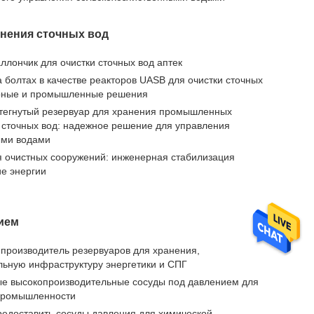
анения сточных вод
ллончик для очистки сточных вод аптек
 болтах в качестве реакторов UASB для очистки сточных
ерные и промышленные решения
стегнутый резервуар для хранения промышленных
и сточных вод: надежное решение для управления
ми водами
 очистных сооружений: инженерная стабилизация
ие энергии
ием
 производитель резервуаров для хранения,
ьную инфраструктуру энергетики и СПГ
ые высокопроизводительные сосуды под давлением для
 промышленности
предоставить сосуды давления для химической