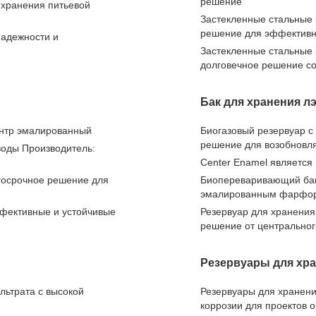
решение
 хранения питьевой
Застекленные стальные 
решение для эффективн
надежности и
Застекленные стальные 
долговечное решение с
Бак для хранения л
ентр эмалированный
Биогазовый резервуар с
решение для возобновл
воды Производитель:
Center Enamel является
госрочное решение для
Биопереваривающий бак
эмалированным фарфоро
ффективные и устойчивые
Резервуар для хранения
решение от центральног
Резервуары для хр
льтрата с высокой
Резервуары для хранени
коррозии для проектов 