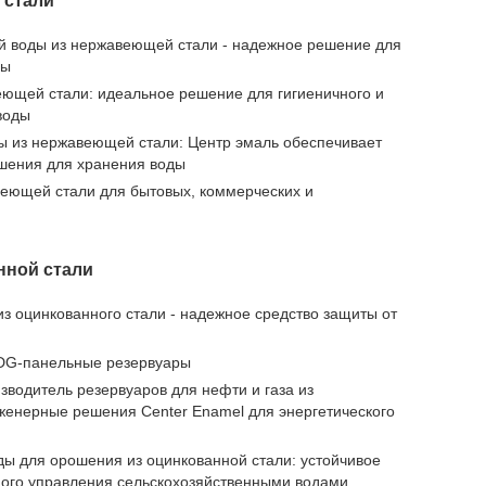
 стали
й воды из нержавеющей стали - надежное решение для
ды
еющей стали: идеальное решение для гигиеничного и
воды
ы из нержавеющей стали: Центр эмаль обеспечивает
шения для хранения воды
еющей стали для бытовых, коммерческих и
нной стали
из оцинкованного стали - надежное средство защиты от
DG-панельные резервуары
зводитель резервуаров для нефти и газа из
женерные решения Center Enamel для энергетического
ды для орошения из оцинкованной стали: устойчивое
ого управления сельскохозяйственными водами