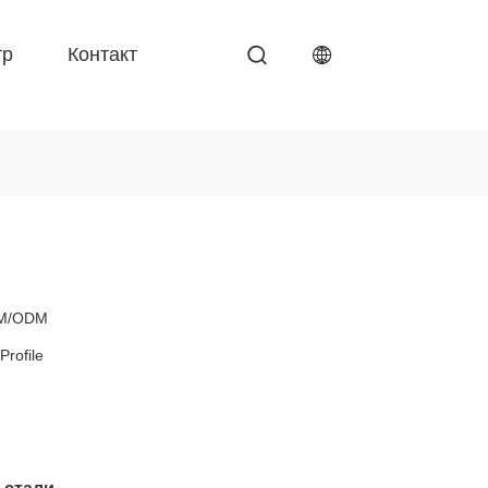
тр
Контакт
M/ODM
Profile