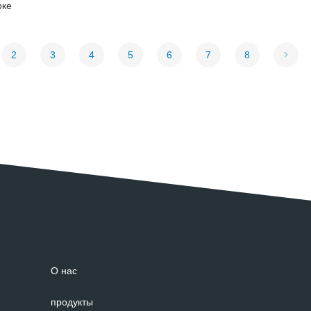
рке
2
3
4
5
6
7
8
О нас
продукты