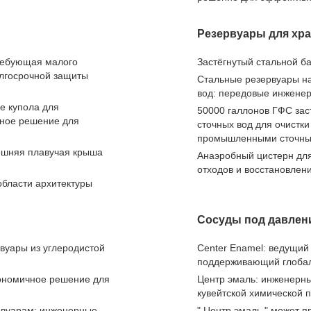
Резервуары для хр
требующая малого
Застёгнутый стальной ба
олгосрочной защиты
Стальные резервуары на
вод: передовые инжен
е купола для
50000 галлонов ГФС за
ьное решение для
сточных вод для очистк
промышленными сточны
ешняя плавучая крыша
Анаэробный цистерн для
отходов и восстановлен
области архитектуры
Сосуды под давлен
вуары из углеродистой
Center Enamel: ведущий
поддерживающий глобал
кономичное решение для
Центр эмаль: инженерн
кувейтской химической
рвуарам: инженерные,
" Центр эмаль " может 