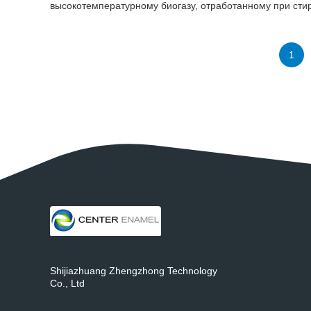
высокотемпературному биогазу, отработанному при сти
1
Shijiazhuang Zhengzhong Technology
Co., Ltd