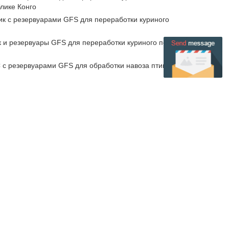
лике Конго
к с резервуарами GFS для переработки куриного
и резервуары GFS для переработки куриного помета в
с резервуарами GFS для обработки навоза птицы в