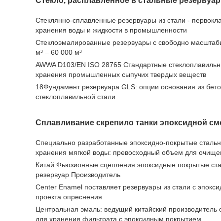
Стекло, расплавленное в стальные резервуа
Стеклянно-сплавленные резервуары из стали - первокл
хранения воды и жидкости в промышленности
Стеклоэмалированные резервуары с свободно масшта
м³ – 60 000 м³
AWWA D103/EN ISO 28765 Стандартные стеклоплавильн
хранения промышленных сыпучих твердых веществ
18Фундамент резервуара GLS: опции основания из бето
стеклоплавильной стали
Сплавливание скрепило танки эпоксидной с
Специально разработанные эпоксидно-покрытые сталь
хранения мягкой воды: превосходный объем для очище
Китай Фьюзионные сцепления эпоксидные покрытые ст
резервуар Производитель
Center Enamel поставляет резервуары из стали с эпокс
проекта опреснения
Центральная эмаль: ведущий китайский производитель 
для хранения фильтрата с эпоксидным покрытием