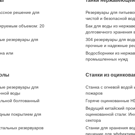
ры
танки нержавеющей
ассное решение для
Резервуары для питьево
чистой и безопасной во
бируемым объемом: 20
Бак для воды из нержав
долговечного хранения 
ые резервуары для
304 резервуары для вод
прочные и надежные ре
на или
Водосборники из нержав
промышленных нужд
молы
Станки из оцинкова
ные резервуары для
Станка с огневой водой 
нной воды
пожаров
альной болтованный
Горяче оцинкованные H
Ведущий китайский прои
идным покрытием для
оцинкованной стали: Ин
сектора
стальных резервуаров
Станки для хранения во
решение для эффективн