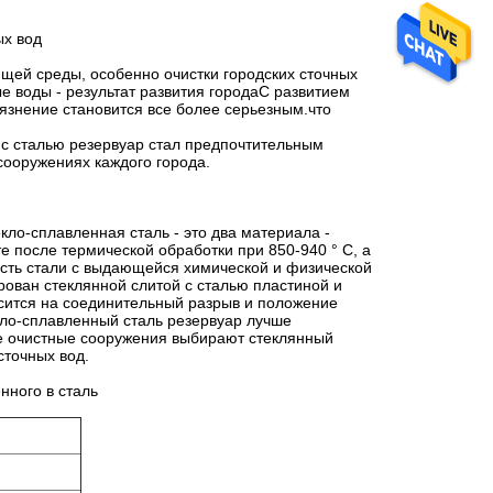
ых вод
щей среды, особенно очистки городских сточных
е воды - результат развития городаС развитием
рязнение становится все более серьезным.что
й с сталью резервуар стал предпочтительным
ооружениях каждого города.
ло-сплавленная сталь - это два материала -
е после термической обработки при 850-940 ° C, а
ность стали с выдающейся химической и физической
рован стеклянной слитой с сталью пластиной и
сится на соединительный разрыв и положение
кло-сплавленный сталь резервуар лучше
е очистные сооружения выбирают стеклянный
сточных вод.
нного в сталь