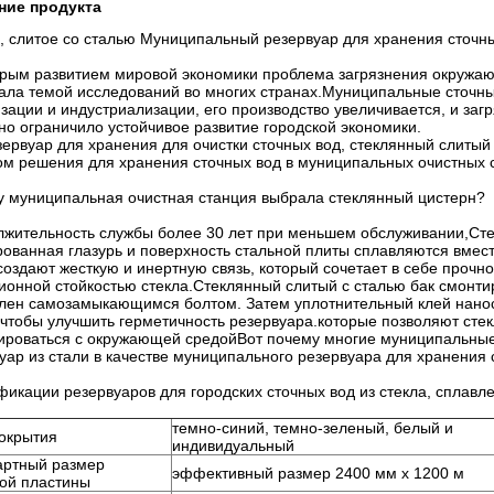
ние продукта
, слитое со сталью Муниципальный резервуар для хранения сточн
рым развитием мировой экономики проблема загрязнения окружаю
тала темой исследований во многих странах.Муниципальные сточны
зации и индустриализации, его производство увеличивается, и заг
но ограничило устойчивое развитие городской экономики.
зервуар для хранения для очистки сточных вод, стеклянный слиты
м решения для хранения сточных вод в муниципальных очистных с
 муниципальная очистная станция выбрала стеклянный цистерн?
жительность службы более 30 лет при меньшем обслуживании,Стек
ованная глазурь и поверхность стальной плиты сплавляются вмест
создают жесткую и инертную связь, который сочетает в себе проч
ионной стойкостью стекла.Стеклянный слитый с сталью бак смонти
лен самозамыкающимся болтом. Затем уплотнительный клей нано
 чтобы улучшить герметичность резервуара.которые позволяют сте
ироваться с окружающей средойВот почему многие муниципальны
уар из стали в качестве муниципального резервуара для хранения 
икации резервуаров для городских сточных вод из стекла, сплавле
темно-синий, темно-зеленый, белый и
окрытия
индивидуальный
артный размер
эффективный размер 2400 мм х 1200 м
ой пластины