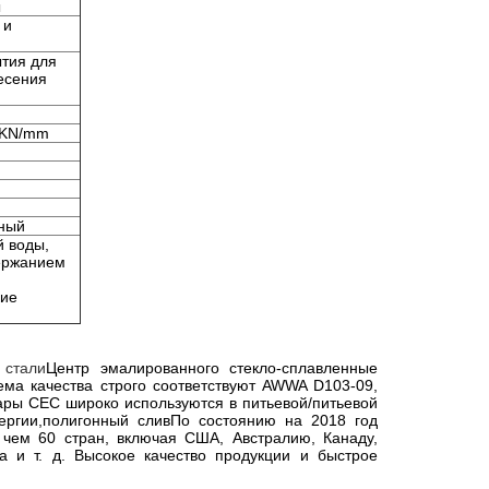
ы
 и
тия для
есения
00KN/mm
вный
й воды,
держанием
кие
 в
 стали
Центр эмалированного стекло-сплавленные
ема качества строго соответствуют AWWA D103-09,
ары CEC широко используются в питьевой/питьевой
ергии,полигонный сливПо состоянию на 2018 год
чем 60 стран, включая США, Австралию, Канаду,
и т. д. Высокое качество продукции и быстрое