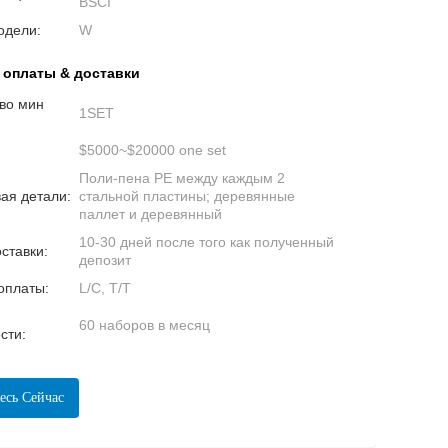
BSCI
одели:
W
 оплаты & доставки
во мин
1SET
$5000~$20000 one set
Поли-пена PE между каждым 2
ая детали:
стальной пластины; деревянные
паллет и деревянный
10-30 дней после того как полученный
ставки:
депозит
оплаты:
L/C, T/T
60 наборов в месяц
сти:
есь Сейчас