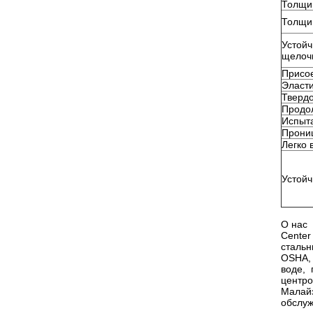
Толщи
Толщи
Устойч
щелоч
Присо
Эласт
Твердо
Продо
Испыт
Прони
Легко 
Устойч
О
О нас
Cente
стальн
OSHA, 
воде,
центр
Малай
обслуж