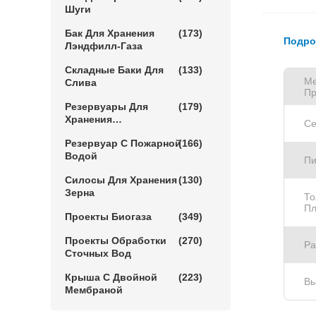
Шуги
Бак Для Хранения
(173)
Подро
Лэндфилл-Газа
Складные Баки Для
(133)
Ме
Слива
Пр
Резервуары Для
(179)
Хранения
Се
Сельскохозяйственной
Резервуар С Пожарной
(166)
Воды
Водой
Пи
Силосы Для Хранения
(130)
Зерна
То
Пл
Проекты Биогаза
(349)
Проекты Обработки
(270)
Ра
Сточных Вод
Крыша С Двойной
(223)
Вы
Мембраной