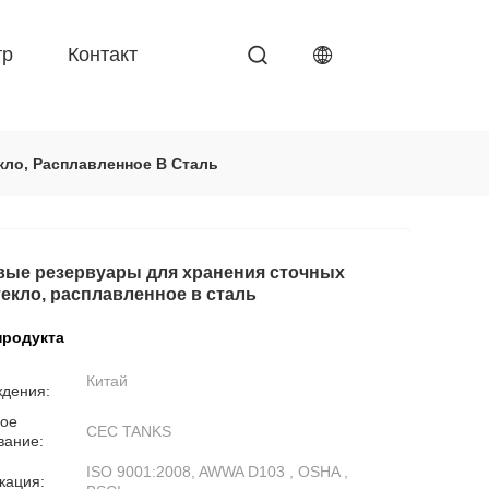
тр
Контакт
кло, Расплавленное В Сталь
вые резервуары для хранения сточных
текло, расплавленное в сталь
продукта
Китай
ждения:
ое
CEC TANKS
вание:
ISO 9001:2008, AWWA D103 , OSHA ,
кация: