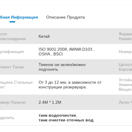
бная Информация
Описание Продукта
сто
Фирме
Китай
оисхождения
Наиме
ISO 9001:2008, AWWA D103 ,
ртификация
Номер
OSHA , BSCI
Темное ое-зелен/можно
Целос
гмент Танка:
подгонять
Корози
Устойч
лщина Стальных
От 3 до 12 мм, в зависимости от
Химич
ит:
конструкции резервуара.
Вещес
змер Панели:
2.4M * 1.2M
Легко 
танк водоочистки
,
делить:
танк очистки сточных вод