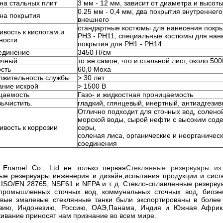
на стальных плит
3 мм - 12 мм, зависит от диаметра и высот
0.25 мм - 0,4 мм, два покрытия внутреннего
на покрытия
внешнего
стандартные костюмы для нанесения покры
ивость к кислотам и
PH3 - PH11, специальные костюмы для нан
ности
покрытия для PH1 - PH14
единение
3450 Н/см
ичный
то же самое, что и стальной лист, около 5
сть
60,0 Моха
лжительность службы
> 30 лет
ание искрой
> 1500 В
цаемость
Газо- и жидкостная проницаемость
вычистить.
гладкий, глянцевый, инертный, антиадгези
Отлично подходит для сточных вод, солено
морской воды, сырой нефти с высоким со
ивость к коррозии
серы,
соленая лиса, органические и неорганичес
ставьте сообщение Мы перезвоним вам
соединения
ближайшее время!
r Enamel Co., Ltd не только первая
Стеклянные резервуары из
ые резервуары инженерия и дизайн,испытания продукции и сист
ISO/EN 28765, NSF61 и NFPA и т. д. Стекло-сплавленные резерву
 промышленных сточных вод, коммунальных сточных вод, биоэн
овые эмалевые стеклянные танки были экспортированы в более 
зию, Индонезию, Россию, ОАЭ,Панама, Индия и Южная Африка 
ивание приносят нам признание во всем мире.