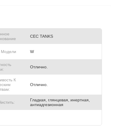
нное
CEC TANKS
нование
 Модели
W
тность
Отлично.
и:
ивость К
еским
Отлично.
твам:
Гладкая, глянцевая, инертная,
Чистить:
антиадгезионная