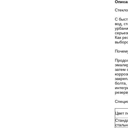
Описа
Стекло
С быст
вод, с
урбани
серьез
Как ре
выборо
Почему
Продол
эмалир
затем 
корроз
закреп
болта,
интегр
резерв
Специф
Цвет п
Станд
стальн