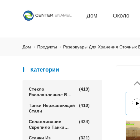
Дом
Около
Дом
Продукты
Резервуары Для Хранения Сточных 
Категории
Стекло,
(419)
Расплавленное В
Стальные Резервуары
Танки Нержавеющей
(410)
Стали
Сплавливание
(424)
Скрепило Танки
Эпоксидной Смолы
Станки Из
(321)