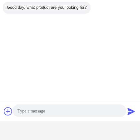
Good day, what product are you looking for?
стекло сплавленное к стальным цистернам с водой
Бирки:
,
над земными баками для хранения топлива
танк эмали
,
Получить лучшую цену для
Чат
Отправить
запрос
Специальный резервуар для
орошения 18000M3