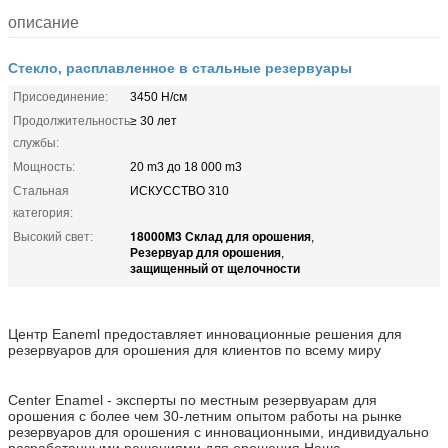
описание
Стекло, расплавленное в стальные резервуары
Присоединение:
3450 Н/см
Продолжительность
≥ 30 лет
службы:
Мощность:
20 m3 до 18 000 m3
Стальная
ИСКУССТВО 310
категория:
18000M3 Склад для орошения
Высокий свет:
,
Резервуар для орошения
,
защищенный от щелочности
Центр Eaneml предоставляет инновационные решения для
резервуаров для орошения для клиентов по всему миру
Center Enamel - эксперты по местным резервуарам для
орошения с более чем 30-летним опытом работы на рынке
резервуаров для орошения с инновационными, индивидуально
разработанными решениями для орошения.Наша