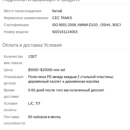
Место происхождения:
Китай
Фирменное наименование:
CEC TANKS
Сертификация:
ISO 9001:2008, AWWA D103 , OSHA , BSCI
Номер модели:
W20161124003
Оплата и доставка Условия
Количество
1SET
мин заказа:
Цена:
$5000~$20000 one set
Упаковывая
Поли-пена PE между каждым 2 стальной пластины;
деревянный паллет и деревянная коробка
детали:
Время
0-60 дней после того как полученный депозит
доставки:
Условия
L/C, T/T
оплаты:
Поставка
60 наборов в месяц
способности: