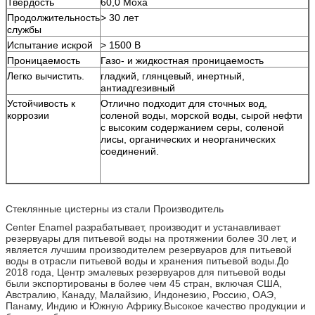
Твердость
60,0 Моха
Продолжительность
> 30 лет
службы
Испытание искрой
> 1500 В
Проницаемость
Газо- и жидкостная проницаемость
Легко вычистить.
гладкий, глянцевый, инертный,
антиадгезивный
Устойчивость к
Отлично подходит для сточных вод,
коррозии
соленой воды, морской воды, сырой нефти
с высоким содержанием серы, соленой
лисы, органических и неорганических
соединений.
Стеклянные цистерны из стали Производитель
Center Enamel разрабатывает, производит и устанавливает
резервуары для питьевой воды на протяжении более 30 лет, и
является лучшим производителем резервуаров для питьевой
воды в отрасли питьевой воды и хранения питьевой воды.До
2018 года, Центр эмалевых резервуаров для питьевой воды
были экспортированы в более чем 45 стран, включая США,
Австралию, Канаду, Малайзию, Индонезию, Россию, ОАЭ,
Панаму, Индию и Южную Африку.Высокое качество продукции и