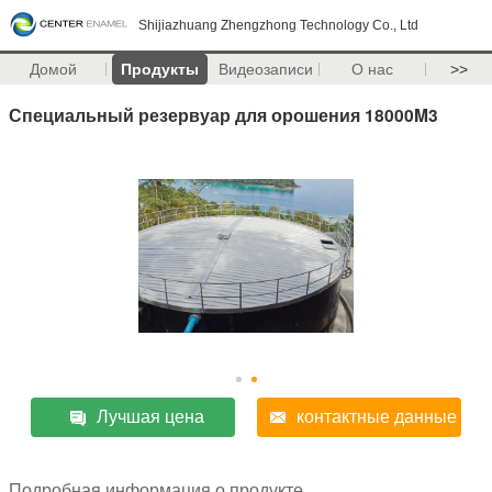
Shijiazhuang Zhengzhong Technology Co., Ltd
Домой
Продукты
Видеозаписи
О нас
>>
Специальный резервуар для орошения 18000M3
Лучшая цена
контактные данные
Подробная информация о продукте