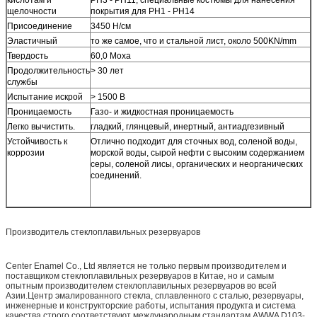
щелочности
покрытия для PH1 - PH14
Присоединение
3450 Н/см
Эластичный
то же самое, что и стальной лист, около 500KN/mm
Твердость
60,0 Моха
Продолжительность
> 30 лет
службы
Испытание искрой
> 1500 В
Проницаемость
Газо- и жидкостная проницаемость
Легко вычистить.
гладкий, глянцевый, инертный, антиадгезивный
Устойчивость к
Отлично подходит для сточных вод, соленой воды,
коррозии
морской воды, сырой нефти с высоким содержанием
серы, соленой лисы, органических и неорганических
соединений.
Производитель стеклоплавильных резервуаров
Center Enamel Co., Ltd является не только первым производителем и
поставщиком стеклоплавильных резервуаров в Китае, но и самым
опытным производителем стеклоплавильных резервуаров во всей
Азии.Центр эмалированного стекла, сплавленного с сталью, резервуары,
инженерные и конструкторские работы, испытания продукта и система
качества строго соответствуют международным стандартам AWWA D103-