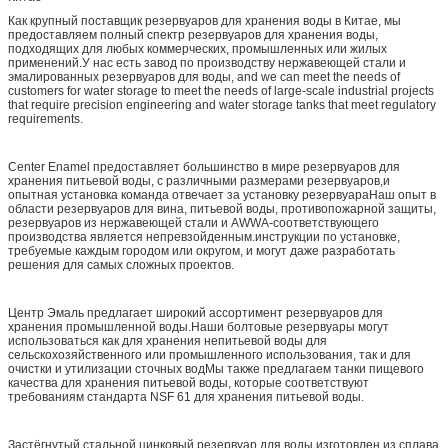
Как крупный поставщик резервуаров для хранения воды в Китае, мы
предоставляем полный спектр резервуаров для хранения воды,
подходящих для любых коммерческих, промышленных или жилых
применений.У нас есть завод по производству нержавеющей стали и
эмалированных резервуаров для воды, and we can meet the needs of
customers for water storage to meet the needs of large-scale industrial projects
that require precision engineering and water storage tanks that meet regulatory
requirements.
Center Enamel предоставляет большинство в мире резервуаров для
хранения питьевой воды, с различными размерами резервуаров,и
опытная установка команда отвечает за установку резервуараНаш опыт в
области резервуаров для вина, питьевой воды, противопожарной защиты,
резервуаров из нержавеющей стали и AWWA-соответствующего
производства является непревзойденным.инструкции по установке,
требуемые каждым городом или округом, и могут даже разработать
решения для самых сложных проектов.
Центр Эмаль предлагает широкий ассортимент резервуаров для
хранения промышленной воды.Наши болтовые резервуары могут
использоваться как для хранения непитьевой воды для
сельскохозяйственного или промышленного использования, так и для
очистки и утилизации сточных водМы также предлагаем танки пищевого
качества для хранения питьевой воды, которые соответствуют
требованиям стандарта NSF 61 для хранения питьевой воды.
Застёгнутый стальной цинковый резервуар для воды изготовлен из сплава