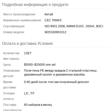
Подробная информация о продукте
Место происхождения:
Китай
Фирменное наименование:
CEC TANKS
Сертификация:
ISO 9001:2008, AWWA D103 , OSHA , BSCI
Номер модели:
W20160901012
Оплата и доставка Условия
Количество
1SET
мин заказа:
Цена:
$5000~$20000 one set
Упаковывая
Поли-пена PE между каждым 2 стальной пластины;
деревянный паллет и деревянная коробка
детали:
Время
0-60 дней после того как полученный депозит
доставки:
Условия
L/C, T/T
оплаты:
Поставка
60 наборов в месяц
способности: