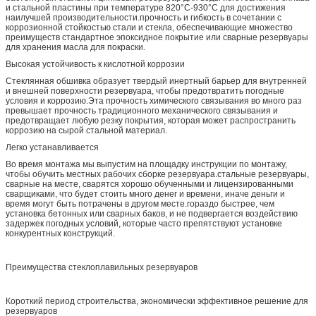
и стальной пластины при температуре 820°C-930°C для достижения
наилучшей производительности.прочность и гибкость в сочетании с
коррозионной стойкостью стали и стекла, обеспечивающие множество
преимуществ стандартное эпоксидное покрытие или сварные резервуары
для хранения масла для покраски.
Высокая устойчивость к кислотной коррозии
Стеклянная обшивка образует твердый инертный барьер для внутренней
и внешней поверхности резервуара, чтобы предотвратить погодные
условия и коррозию.Эта прочность химического связывания во много раз
превышает прочность традиционного механического связывания и
предотвращает любую резку покрытия, которая может распространить
коррозию на сырой стальной материал.
Легко устанавливается
Во время монтажа мы выпустим на площадку инструкции по монтажу,
чтобы обучить местных рабочих сборке резервуара.стальные резервуары,
сварные на месте, сварятся хорошо обученными и лицензированными
сварщиками, что будет стоить много денег и времени, иначе деньги и
время могут быть потрачены в другом месте.гораздо быстрее, чем
установка бетонных или сварных баков, и не подвергается воздействию
задержек погодных условий, которые часто препятствуют установке
конкурентных конструкций.
Преимущества стеклоплавильных резервуаров
Короткий период строительства, экономически эффективное решение для
резервуаров