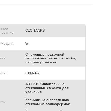
нное
CEC TANKS
нование
 Модели
W
С помощью подъемной
вка:
машины или стального столба,
быстрая установка
сть:
6.0Mohs
ART 310 Сплавленные
стеклянные емкости для
хранения
,
Хранилища с плавленым
ить:
стеклом на свинофермах
,