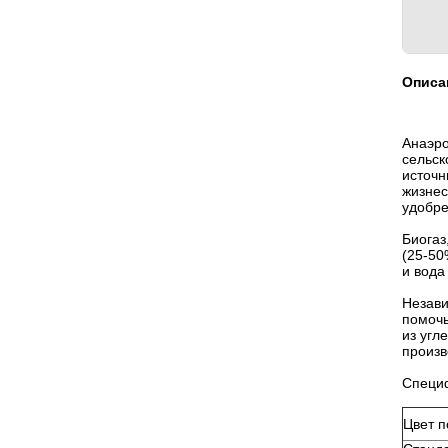
Описа
Анаэро
сельск
источн
жизнес
удобре
Биогаз
(25-50
и вода
Незави
помочь
из угл
произв
Специф
Цвет п