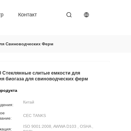
тр
Контакт
Для Свиноводческих Ферм
0 Стеклянные слитые емкости для
ия биогаза для свиноводческих ферм
продукта
Китай
ждения:
ое
CEC TANKS
вание:
ISO 9001:2008, AWWA D103 , OSHA ,
кация: