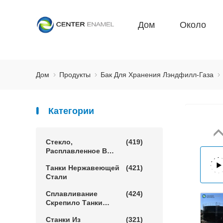
Дом
Около
Дом
Продукты
Бак Для Хранения Лэндфилл-Газа
Категории
Стекло,
(419)
Расплавленное В
Стальные Резервуары
Танки Нержавеющей
(421)
Стали
Сплавливание
(424)
Скрепило Танки
Эпоксидной Смолы
Станки Из
(321)