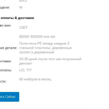
BSCI
одели:
W
 оплаты & доставки
во мин
1SET
$5000~$20000 one set
Поли-пена PE между каждым 2
ая детали:
стальной пластины; деревянные
паллет и деревянный
10-30 дней после того как полученный
ставки:
депозит
оплаты:
L/C, T/T
60 наборов в месяц
сти:
есь Сейчас