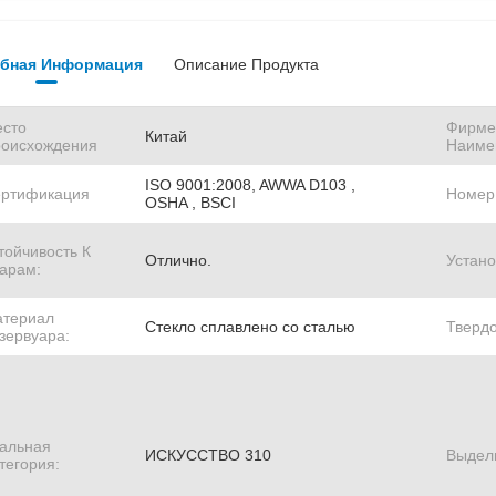
бная Информация
Описание Продукта
сто
Фирме
Китай
оисхождения
Наиме
ISO 9001:2008, AWWA D103 ,
ртификация
Номер
OSHA , BSCI
тойчивость К
Отлично.
Устано
арам:
териал
Стекло сплавлено со сталью
Твердо
зервуара:
альная
ИСКУССТВО 310
Выдел
тегория: