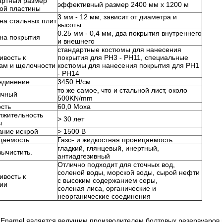
артный размер
эффективный размер 2400 мм х 1200 м
ой пластины
3 мм - 12 мм, зависит от диаметра и
на стальных плит
высоты
0.25 мм - 0,4 мм, два покрытия внутреннего
на покрытия
и внешнего
стандартные костюмы для нанесения
ивость к
покрытия для PH3 - PH11, специальные
ам и щелочности
костюмы для нанесения покрытия для PH1
- PH14
единение
3450 Н/см
то же самое, что и стальной лист, около
ичный
500KN/mm
сть
60,0 Моха
лжительность
> 30 лет
ы
ание искрой
> 1500 В
цаемость
Газо- и жидкостная проницаемость
ставьте сообщение Мы перезвоним вам
гладкий, глянцевый, инертный,
вычистить.
антиадгезивный
ближайшее время!
Отлично подходит для сточных вод,
соленой воды, морской воды, сырой нефти
ивость к
с высоким содержанием серы,
ии
соленая лиса, органические и
неорганические соединения
 Enamel является ведущим производителем болтовых резервуаров и