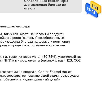
Сплавленные контейнеры
для хранения биогаза из
стекла
виноводческих ферм
, таких как животные навозы и продукты
нейшего роста "зеленых" возобновляемых
производства биогаза на ферме и получения
одукт процесса используется в качестве
 из горючих газов метан (50-75%), углекислый газ
иак (NH3) и микроэлементы (органохалиды)H2S, CO2
и затратами на энергию, Center Enamel может
ся.резервуары из нержавеющей стали, резервуары
ет обеспечить индивидуальный дизайн,