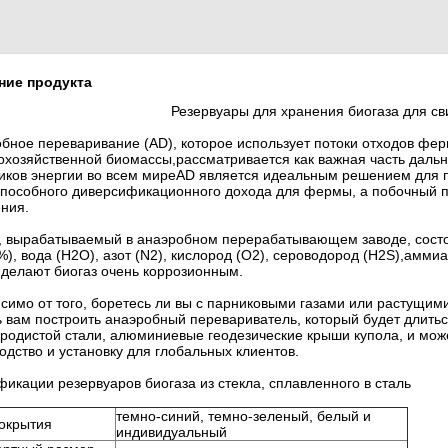
ние продукта
Резервуары для хранения биогаза для с
бное переваривание (AD), которое использует потоки отходов ферм
охозяйственной биомассы,рассматривается как важная часть даль
иков энергии во всем миреAD является идеальным решением для 
пособного диверсификационного дохода для фермы, а побочный пр
ния.
, вырабатываемый в анаэробном перерабатывающем заводе, состоит
%), вода (H2O), азот (N2), кислород (O2), сероводород (H2S),амм
 делают биогаз очень коррозионным.
симо от того, боретесь ли вы с парниковыми газами или растущим
 вам построить анаэробный перевариватель, который будет длить
еродистой стали, алюминиевые геодезические крыши купола, и мож
одство и установку для глобальных клиентов.
икации резервуаров биогаза из стекла, сплавленного в сталь
темно-синий, темно-зеленый, белый и
окрытия
индивидуальный