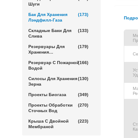
Шуги
Бак Для Хранения
(173)
Подро
Лэндфилл-Газа
Складные Баки Для
(133)
Ме
Слива
Пр
Резервуары Для
(179)
Хранения
Се
Сельскохозяйственной
Резервуар С Пожарной
(166)
Воды
Водой
Ус
Уд
Силосы Для Хранения
(130)
Зерна
Ма
Ре
Проекты Биогаза
(349)
Проекты Обработки
(270)
Сточных Вод
Крыша С Двойной
(223)
Ст
Мембраной
Ка