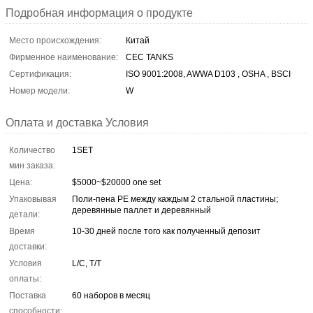
Подробная информация о продукте
Место происхождения:
Китай
Фирменное наименование:
CEC TANKS
Сертификация:
ISO 9001:2008, AWWA D103 , OSHA , BSCI
Номер модели:
W
Оплата и доставка Условия
Количество
1SET
мин заказа:
Цена:
$5000~$20000 one set
Упаковывая
Поли-пена PE между каждым 2 стальной пластины;
деревянные паллет и деревянный
детали:
Время
10-30 дней после того как полученный депозит
доставки:
Условия
L/C, T/T
оплаты:
Поставка
60 наборов в месяц
способности: