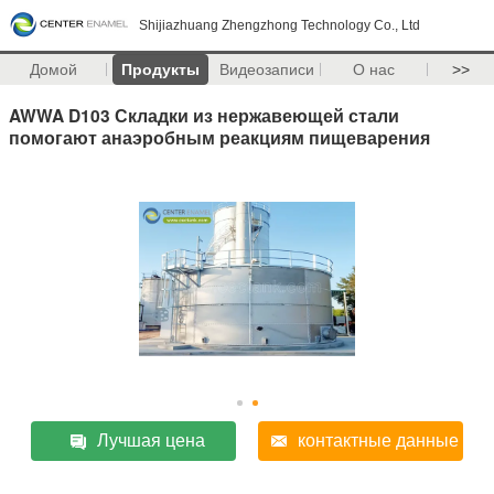
Shijiazhuang Zhengzhong Technology Co., Ltd
Домой
Продукты
Видеозаписи
О нас
>>
AWWA D103 Складки из нержавеющей стали
помогают анаэробным реакциям пищеварения
Лучшая цена
контактные данные