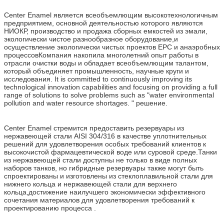
Center Enamel является всеобъемлющим высокотехнологичным
предприятием, основной деятельностью которого являются
НИОКР, производство и продажа сборных емкостей из эмали,
экологически чистое разнообразное оборудование,и
осуществление экологически чистых проектов EPC и анаэробных
процессовКомпания накопила многолетний опыт работы в
отрасли очистки воды и обладает всеобъемлющим талантом,
который объединяет промышленность, научные круги и
исследования. It is committed to continuously improving its
technological innovation capabilities and focusing on providing a full
range of solutions to solve problems such as "water environmental
pollution and water resource shortages. " решение.
Center Enamel стремится предоставить резервуары из
нержавеющей стали AISI 304/316 в качестве уплотнительных
решений для удовлетворения особых требований клиентов к
высокочистой фармацевтической воде или суровой среде.Танки
из нержавеющей стали доступны не только в виде полных
наборов танков, но гибридные резервуары также могут быть
спроектированы и изготовлены из стеклоплавильной стали для
нижнего кольца и нержавеющей стали для верхнего
кольца,достижение наилучшего экономически эффективного
сочетания материалов для удовлетворения требований к
проектированию процесса .