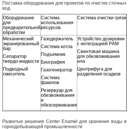
Поставка оборудования для проектов по очистке сточных
вод
Оборудование
Система
Система очистки грязи
П
для
использования
предварительной
ресурсов
обработки
Механический
Газодержатель
Устройство дозировки
Н
экранированный
с интеграцией PAM
к
Система котла
бар
Свинтовая машина
С
Подъемник
Сепаратор
для обезвоживания
П
твердо-жидкости
ила
Биография
к
Подводный
Центрифуга для
Газогенератор
смеситель
разделения осадков
с
Система
факелов
Резервуар для
обезвоживания
и
обезсерживания
Развитые решения Center Enamel для хранения воды в
горнодобывающей промышленности