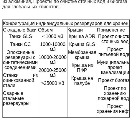
из алюминия, Проекты по очистке сточных вод и биогаза
для глобальных клиентов.
Конфигурация индивидуальных резервуаров для хранени
Складные баки
Объем
Крыши
Применение
Танки GLS
< 1000 м3
Крыша ADR
Проект очистки
сточных вод
Танки СС
1000-10000
Крыша GLS
м3
Проект
Эпоксидные
Мембранная
питьевой воды
резервуары с
10000-20000
крыша
синтетическими
м3
Муниципальны
Крыша из
соединениями
проект
20000-25000
ПФР
канализации
Станки из
м3
Крыша на
оцинкованной
Проект биогаза
>25000 м3
палубе
стали
Проект по
Сварные
хранению
стальные
пожарной вод
резервуары
Проект
хранения нефт