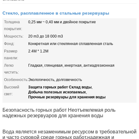
Стекло, расплавленное в стальные резервуары
Толщина
0,25 мм ~ 0,40 мм и двойное покрытие
покрытия:
Мощность:
20 m3 до 18 000 m3
Фонд:
Конкретная или стеклянная сплавленная сталь
Размер
2.4M * 1.2M
панели:
Легко
Гладкая, глянцевая, инертная, антиадгезионная
чистить:
Особенность:
Экологичность, долговечность
Защита горных работ Склад воды
Высокий
,
Добыча полезных ископаемых
,
свет:
Прочные резервуары для хранения воды
Безопасность горных работ Неотъемлемая роль
надежных резервуаров для хранения воды
Вода является незаменимым ресурсом в требовательной
и часто суровой среде горных работ.надежная и