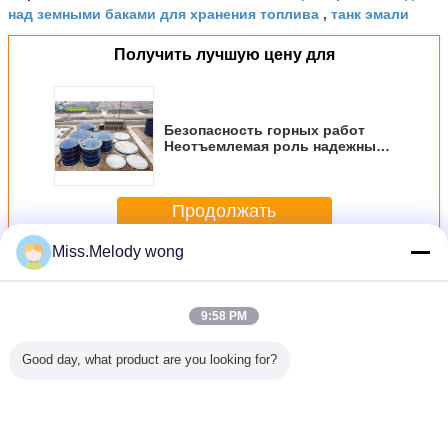
над земными баками для хранения топлива
танк эмали
,
Получить лучшую цену для
Безопасность горных работ
Неотъемлемая роль надежных
резервуаров для хранения
воды
Продолжать
Miss.Melody wong
Стекло, расплавленное в стальные резервуары
Больше
9:58 PM
Good day, what product are you looking for?
5013
Надземная или
Противопогодные
Конкретное
Сборник
ьтовое
подземная
стеклянные
основание из
безопас
 стекло
установка стекло
металлические
стекла,
питьевой
ленные
слияние
резервуары,
сплавленное с
точнос
е сосуды
стальных
покрытые
стальными
надежн