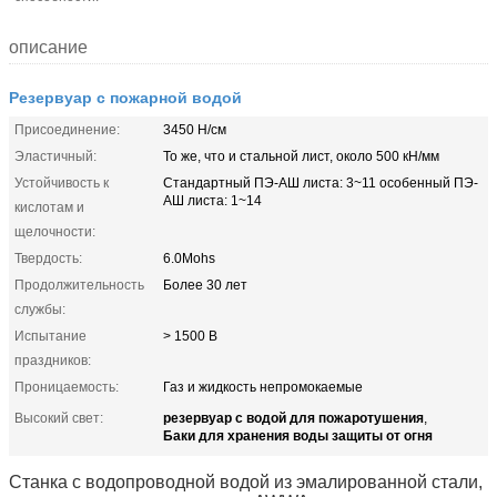
описание
Резервуар с пожарной водой
Присоединение:
3450 Н/см
Эластичный:
То же, что и стальной лист, около 500 кН/мм
Устойчивость к
Стандартный ПЭ-АШ листа: 3~11 особенный ПЭ-
АШ листа: 1~14
кислотам и
щелочности:
Твердость:
6.0Mohs
Продолжительность
Более 30 лет
службы:
Испытание
> 1500 В
праздников:
Проницаемость:
Газ и жидкость непромокаемые
резервуар с водой для пожаротушения
Высокий свет:
,
Баки для хранения воды защиты от огня
Станка с водопроводной водой из эмалированной стали,