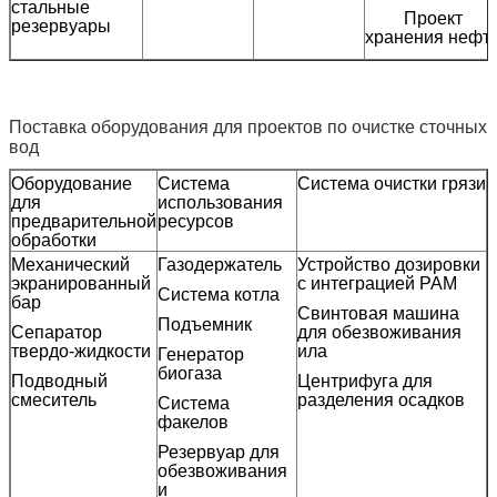
стальные
Проект
резервуары
хранения нефт
Поставка оборудования для проектов по очистке сточных
вод
Оборудование
Система
Система очистки грязи
П
для
использования
предварительной
ресурсов
обработки
Механический
Газодержатель
Устройство дозировки
Н
экранированный
с интеграцией PAM
к
Система котла
бар
Свинтовая машина
С
Подъемник
Сепаратор
для обезвоживания
П
твердо-жидкости
ила
Генератор
к
биогаза
Подводный
Центрифуга для
смеситель
разделения осадков
Система
с
факелов
Резервуар для
обезвоживания
и