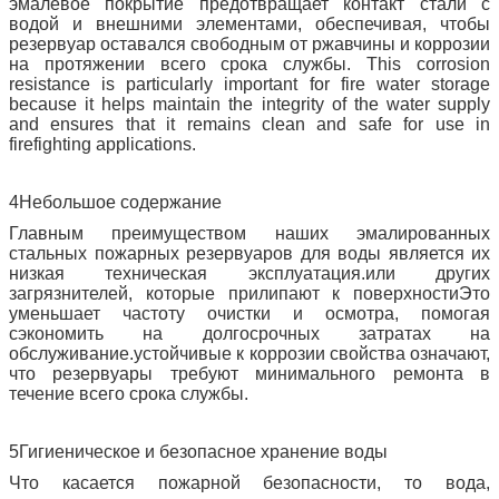
эмалевое покрытие предотвращает контакт стали с
водой и внешними элементами, обеспечивая, чтобы
резервуар оставался свободным от ржавчины и коррозии
на протяжении всего срока службы. This corrosion
resistance is particularly important for fire water storage
because it helps maintain the integrity of the water supply
and ensures that it remains clean and safe for use in
firefighting applications.
4Небольшое содержание
Главным преимуществом наших эмалированных
стальных пожарных резервуаров для воды является их
низкая техническая эксплуатация.или других
загрязнителей, которые прилипают к поверхностиЭто
уменьшает частоту очистки и осмотра, помогая
сэкономить на долгосрочных затратах на
обслуживание.устойчивые к коррозии свойства означают,
что резервуары требуют минимального ремонта в
течение всего срока службы.
5Гигиеническое и безопасное хранение воды
Что касается пожарной безопасности, то вода,