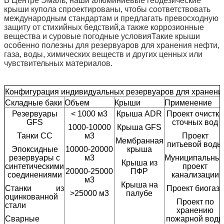
В Центре Эмаль, наши алюминиевые геодезические
крыши купола спроектированы, чтобы соответствовать
международным стандартам и предлагать превосходную
защиту от стихийных бедствий,а также коррозионные
вещества и суровые погодные условияТакие крыши
особенно полезны для резервуаров для хранения нефти,
газа, воды, химических веществ и других ценных или
чувствительных материалов.
Конфигурация индивидуальных резервуаров для хранени
Складные баки
Объем
Крыши
Применение
Резервуары
< 1000 м3
Крыша ADR
Проект очистки
GFS
сточных вод
1000-10000
Крыша GFS
Танки СС
м3
Проект
Мембранная
питьевой воды
Эпоксидные
10000-20000
крыша
резервуары с
м3
Муниципальны
Крыша из
синтетическими
проект
20000-25000
ПФР
соединениями
канализации
м3
Крыша на
Станки из
Проект биогаза
>25000 м3
палубе
оцинкованной
Проект по
стали
хранению
Сварные
пожарной вод